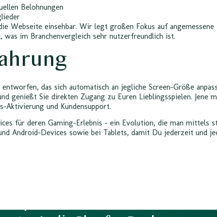
uellen Belohnungen
lieder
die Webseite einsehbar. Wir legt großen Fokus auf angemessene U
 was im Branchenvergleich sehr nutzerfreundlich ist.
fahrung
tworfen, das sich automatisch an jegliche Screen-Größe anpasst. 
 genießt Sie direkten Zugang zu Euren Lieblingsspielen. Jene mobi
s-Aktivierung und Kundensupport.
ices für deren Gaming-Erlebnis – ein Evolution, die man mittels
- und Android-Devices sowie bei Tablets, damit Du jederzeit und j
Loyalty Political Platform
And Veritable Publicity All
Spins Win Casino · within