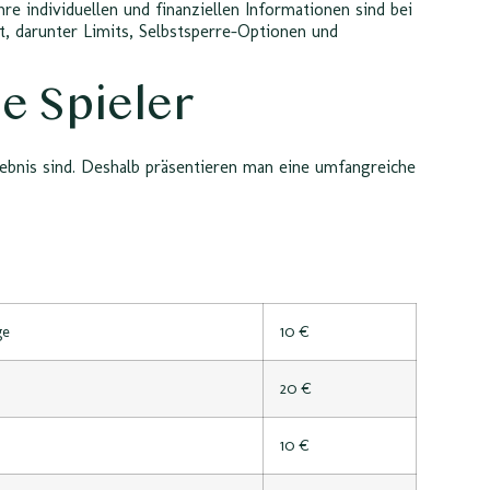
re individuellen und finanziellen Informationen sind bei
 darunter Limits, Selbstsperre-Optionen und
e Spieler
lebnis sind. Deshalb präsentieren man eine umfangreiche
ge
10 €
20 €
10 €