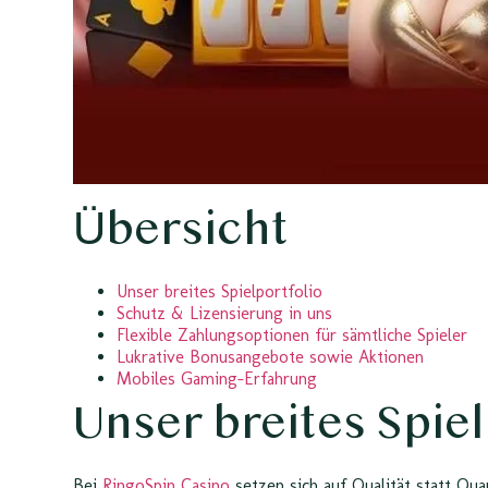
Übersicht
Unser breites Spielportfolio
Schutz & Lizensierung in uns
Flexible Zahlungsoptionen für sämtliche Spieler
Lukrative Bonusangebote sowie Aktionen
Mobiles Gaming-Erfahrung
Unser breites Spiel
Bei
RingoSpin Casino
setzen sich auf Qualität statt Qu