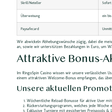
Skrill/Neteller
Sofort
Überweisung
ein bi
Paysafecard
Unmitt
Wir abwickeln Abhebungswünsche zügig, dabei die meist
an, sowie wir unterstützen Bezahlungen in Euro, um
Attraktive Bonus-A
Im RingoSpin Casino wissen wir unsere verlässlichen Us
einem attraktiven Welcome-Bonus empfangen, das über di
Unsere aktuellen Promo
Wöchentliche Reload-Bonusse für aktive User mi
Rückerstattungsprogramm, welches jede Woche ei
Exklusive Turniere mit gesicherten Preispools &