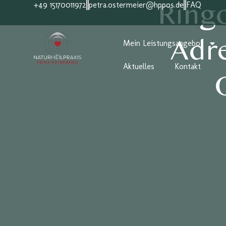
Ringo
+49 15170011972
petra.ostermeier@hppos.de
FAQ
Adr
Mein Leistungsangebot
Aktuelles
Kontakt