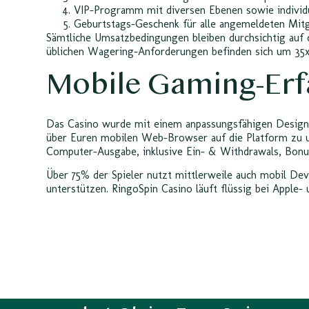
VIP-Programm mit diversen Ebenen sowie individ
Geburtstags-Geschenk für alle angemeldeten Mitg
Sämtliche Umsatzbedingungen bleiben durchsichtig auf 
üblichen Wagering-Anforderungen befinden sich um 35x,
Mobile Gaming-Er
Das Casino wurde mit einem anpassungsfähigen Design en
über Euren mobilen Web-Browser auf die Platform zu und
Computer-Ausgabe, inklusive Ein- & Withdrawals, Bonu
Über 75% der Spieler nutzt mittlerweile auch mobil Dev
unterstützen. RingoSpin Casino läuft flüssig bei Apple
What Volition Seem On My
Credit Placard Instruction
Nine Casino Canadian