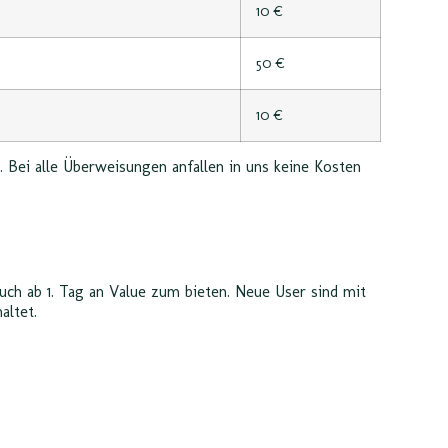
10 €
50 €
10 €
Bei alle Überweisungen anfallen in uns keine Kosten
uch ab 1. Tag an Value zum bieten. Neue User sind mit
altet.