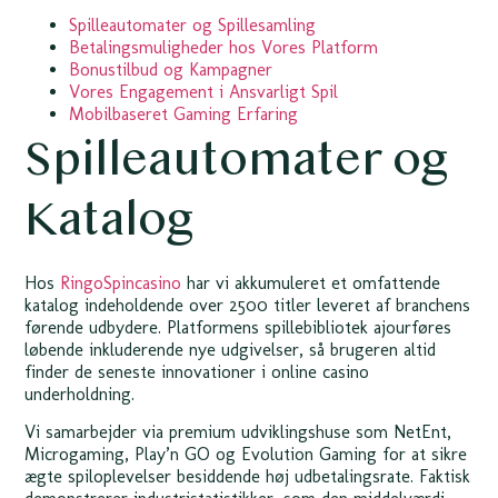
Spilleautomater og Spillesamling
Betalingsmuligheder hos Vores Platform
Bonustilbud og Kampagner
Vores Engagement i Ansvarligt Spil
Mobilbaseret Gaming Erfaring
Spilleautomater og
Katalog
Hos
RingoSpincasino
har vi akkumuleret et omfattende
katalog indeholdende over 2500 titler leveret af branchens
førende udbydere. Platformens spillebibliotek ajourføres
løbende inkluderende nye udgivelser, så brugeren altid
finder de seneste innovationer i online casino
underholdning.
Vi samarbejder via premium udviklingshuse som NetEnt,
Microgaming, Play’n GO og Evolution Gaming for at sikre
ægte spiloplevelser besiddende høj udbetalingsrate. Faktisk