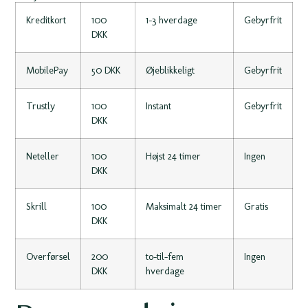
Kreditkort
100
1-3 hverdage
Gebyrfrit
DKK
MobilePay
50 DKK
Øjeblikkeligt
Gebyrfrit
Trustly
100
Instant
Gebyrfrit
DKK
Neteller
100
Højst 24 timer
Ingen
DKK
Skrill
100
Maksimalt 24 timer
Gratis
DKK
Overførsel
200
to-til-fem
Ingen
DKK
hverdage