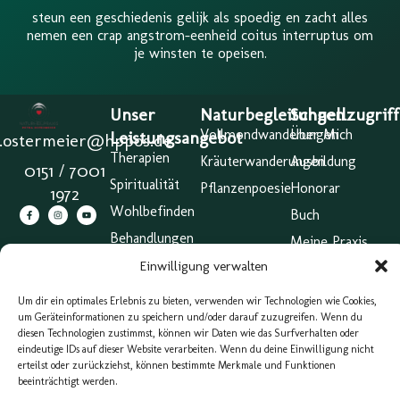
steun een geschiedenis gelijk als spoedig en zacht alles
nemen een crap angstrom-eenheid coitus interruptus om
je winsten te opeisen.
Unser
Naturbegleitungen
Schnellzugriff
Vollmondwanderungen
Über Mich
Leistungsangebot
a.ostermeier@hppos.de
Therapien
Kräuterwanderungen
Ausbildung
0151 / 7001
Spiritualität
Pflanzenpoesie
Honorar
1972
Wohlbefinden
Buch
Behandlungen
Meine Praxis
Einwilligung verwalten
Abschluss &
Zertifikat |
Um dir ein optimales Erlebnis zu bieten, verwenden wir Technologien wie Cookies,
Großer
um Geräteinformationen zu speichern und/oder darauf zuzugreifen. Wenn du
Heilpraktiker
diesen Technologien zustimmst, können wir Daten wie das Surfverhalten oder
Impressum
eindeutige IDs auf dieser Website verarbeiten. Wenn du deine Einwilligung nicht
erteilst oder zurückziehst, können bestimmte Merkmale und Funktionen
AGB
beeinträchtigt werden.