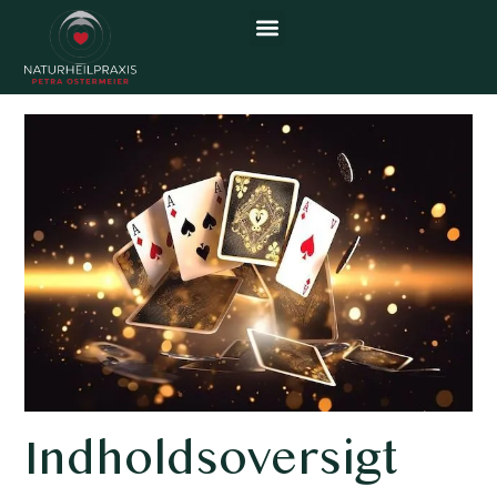
Bonustilbud og Præmier
Indholdsoversigt