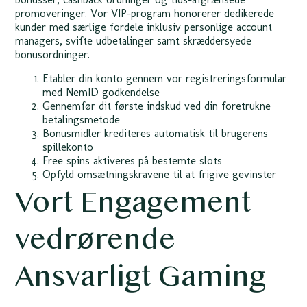
promoveringer. Vor VIP-program honorerer dedikerede
kunder med særlige fordele inklusiv personlige account
managers, svifte udbetalinger samt skræddersyede
bonusordninger.
Etabler din konto gennem vor registreringsformular
med NemID godkendelse
Gennemfør dit første indskud ved din foretrukne
betalingsmetode
Bonusmidler krediteres automatisk til brugerens
spillekonto
Free spins aktiveres på bestemte slots
Opfyld omsætningskravene til at frigive gevinster
Vort Engagement
vedrørende
Ansvarligt Gaming