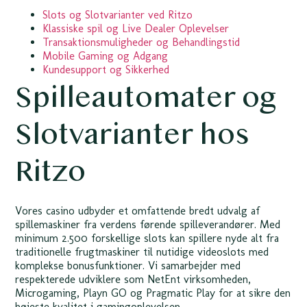
Slots og Slotvarianter ved Ritzo
Klassiske spil og Live Dealer Oplevelser
Transaktionsmuligheder og Behandlingstid
Mobile Gaming og Adgang
Kundesupport og Sikkerhed
Spilleautomater og
Slotvarianter hos
Ritzo
Vores casino udbyder et omfattende bredt udvalg af
spillemaskiner fra verdens førende spilleverandører. Med
minimum 2.500 forskellige slots kan spillere nyde alt fra
traditionelle frugtmaskiner til nutidige videoslots med
komplekse bonusfunktioner. Vi samarbejder med
respekterede udviklere som NetEnt virksomheden,
Microgaming, Playn GO og Pragmatic Play for at sikre den
højeste kvalitet i gamingoplevelsen.