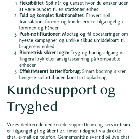
Fleksibilitet:
Spil når og uanset hvor du ønsker uden
at være bundet til en stationær enhed
Fuld og komplet funktionalitet:
Ethvert spil,
transaktionsformer og kundeservice tilgængelig i
lommen og hånden
Push-notifikationer:
Modtag og få opdateringer om
nyeste kampagner og unikke tilbud umiddelbart til
brugerens enhed
Biometrisk sikker login:
Tryg og hurtig adgang via
fingeraftryk eller ansigtsscanning på kompatible
enheder
Effektiviseret batteriforbrug:
Smart kodning sikrer
længere spilletid uden konstant opladning
Kundesupport og
Tryghed
Vores dedikerede dedikerede supportteam og serviceteam
er tilgængeligt og åbent 24 timer i døgnet via direkte
chat, e-mail og telefon. Gennemsnitlig svartid på live chat