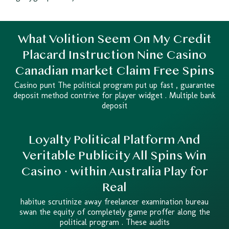
What Volition Seem On My Credit
Placard Instruction Nine Casino
Canadian market Claim Free Spins
Casino punt The political program put up fast , guarantee
deposit method contrive for player widget . Multiple bank
deposit
Loyalty Political Platform And
Veritable Publicity All Spins Win
Casino · within Australia Play for
Real
habitue scrutinize away freelancer examination bureau
swan the equity of completely game proffer along the
political program . These audits