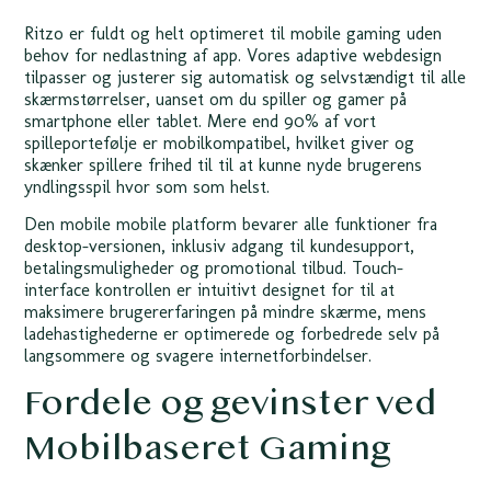
Ritzo er fuldt og helt optimeret til mobile gaming uden
behov for nedlastning af app. Vores adaptive webdesign
tilpasser og justerer sig automatisk og selvstændigt til alle
skærmstørrelser, uanset om du spiller og gamer på
smartphone eller tablet. Mere end 90% af vort
spilleportefølje er mobilkompatibel, hvilket giver og
skænker spillere frihed til til at kunne nyde brugerens
yndlingsspil hvor som som helst.
Den mobile mobile platform bevarer alle funktioner fra
desktop-versionen, inklusiv adgang til kundesupport,
betalingsmuligheder og promotional tilbud. Touch-
interface kontrollen er intuitivt designet for til at
maksimere brugererfaringen på mindre skærme, mens
ladehastighederne er optimerede og forbedrede selv på
langsommere og svagere internetforbindelser.
Fordele og gevinster ved
Mobilbaseret Gaming