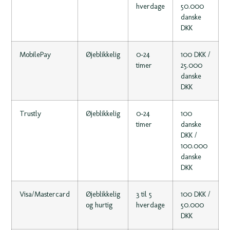
hverdage
50.000
danske
DKK
MobilePay
Øjeblikkelig
0-24
100 DKK /
timer
25.000
danske
DKK
Trustly
Øjeblikkelig
0-24
100
timer
danske
DKK /
100.000
danske
DKK
Visa/Mastercard
Øjeblikkelig
3 til 5
100 DKK /
og hurtig
hverdage
50.000
DKK