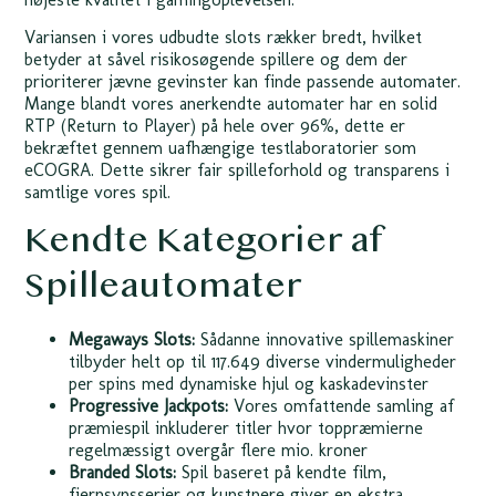
Variansen i vores udbudte slots rækker bredt, hvilket
betyder at såvel risikosøgende spillere og dem der
prioriterer jævne gevinster kan finde passende automater.
Mange blandt vores anerkendte automater har en solid
RTP (Return to Player) på hele over 96%, dette er
bekræftet gennem uafhængige testlaboratorier som
eCOGRA. Dette sikrer fair spilleforhold og transparens i
samtlige vores spil.
Kendte Kategorier af
Spilleautomater
Megaways Slots:
Sådanne innovative spillemaskiner
tilbyder helt op til 117.649 diverse vindermuligheder
per spins med dynamiske hjul og kaskadevinster
Progressive Jackpots:
Vores omfattende samling af
præmiespil inkluderer titler hvor toppræmierne
regelmæssigt overgår flere mio. kroner
Branded Slots:
Spil baseret på kendte film,
fjernsynsserier og kunstnere giver en ekstra