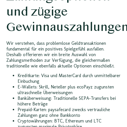
und zügige
Gewinnauszahlunge
Wir verstehen, dass problemlose Geldtransaktionen
fundamental für ein positives Spielgefühl ausfallen.
Deshalb offerieren wir ein breite Auswahl von
Zahlungsmethoden zur Verfügung, die gleichermaßen
traditionelle wie ebenfalls aktuelle Optionen einschließt.
Kreditkarte: Visa und MasterCard durch unmittelbarer
Einbuchung
E-Wallets: Skrill, Neteller plus ecoPayz zugunsten
ultraschnelle Überweisungen
Banküberweisung: Traditionelle SEPA-Transfers bei
höhere Beträge
Prepaid-Karten: paysafecard zwecks vertrauliche
Zahlungen ganz ohne Bankkonto
Cryptowährungen: BTC, Ethereum und LTC
zugunsten maximale Privatsphäre