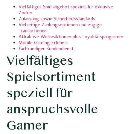
Vielfältiges Spielangebot speziell für exklusive
Zocker
Zulassung sowie Sicherheitsstandards
Vielseitige Zahlungsoptionen und zügige
Transaktionen
Attraktive Werbeaktionen plus Loyalitätsprogramm
Mobile Gaming-Erlebnis
Fachkundiger Kundendienst
Vielfältiges
Spielsortiment
speziell für
anspruchsvolle
Gamer