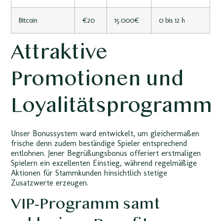
Bitcoin
€20
15.000€
0 bis 12 h
Attraktive
Promotionen und
Loyalitätsprogramm
Unser Bonussystem ward entwickelt, um gleichermaßen
frische denn zudem beständige Spieler entsprechend
entlohnen. Jener Begrüßungsbonus offeriert erstmaligen
Spielern ein exzellenten Einstieg, während regelmäßige
Aktionen für Stammkunden hinsichtlich stetige
Zusatzwerte erzeugen.
VIP-Programm samt