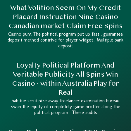
What Volition Seem On My Credit
Placard Instruction Nine Casino
Canadian market Claim Free Spins
Casino punt The political program put up fast , guarantee
deposit method contrive for player widget . Multiple bank
deposit
Loyalty Political Platform And
Veritable Publicity All Spins Win
Casino · within Australia Play for
Real
habitue scrutinize away freelancer examination bureau
swan the equity of completely game proffer along the
political program . These audits