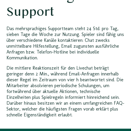
Support
Das mehrsprachiges Supportteam steht 24 Std. pro Tag,
sieben Tage die Woche zur Nutzung. Spieler sind fähig uns
über verschiedene Kanäle kontaktieren: Chat zwecks
unmittelbare Hilfestellung, Email zugunsten ausführliche
Anfragen bzw. Telefon-Hotline bei individuelle
Kommunikation.
Die mittlere Reaktionszeit für den Livechat beträgt
geringer denn 2 Min., während Email-Anfragen innerhalb
dieser Regel im Zeitraum von vier h beantwortet sind. Die
Mitarbeiter absolvieren periodische Schulungen, um
fortwährend über aktuelle Aktionen, technische
Einzelheiten plus Spielregeln informiert hinreichend sein.
Darüber hinaus besitzen wir an einem umfangreichen FAQ-
Sektor, welcher die häufigsten Fragen vorab erklärt plus
schnelle Eigenständigkeit erlaubt.