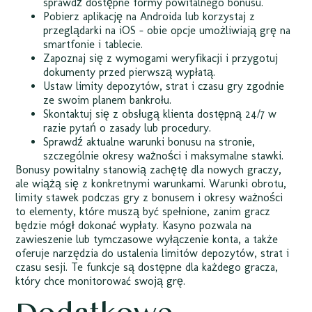
sprawdź dostępne formy powitalnego bonusu.
Pobierz aplikację na Androida lub korzystaj z
przeglądarki na iOS – obie opcje umożliwiają grę na
smartfonie i tablecie.
Zapoznaj się z wymogami weryfikacji i przygotuj
dokumenty przed pierwszą wypłatą.
Ustaw limity depozytów, strat i czasu gry zgodnie
ze swoim planem bankrołu.
Skontaktuj się z obsługą klienta dostępną 24/7 w
razie pytań o zasady lub procedury.
Sprawdź aktualne warunki bonusu na stronie,
szczególnie okresy ważności i maksymalne stawki.
Bonusy powitalny stanowią zachętę dla nowych graczy,
ale wiążą się z konkretnymi warunkami. Warunki obrotu,
limity stawek podczas gry z bonusem i okresy ważności
to elementy, które muszą być spełnione, zanim gracz
będzie mógł dokonać wypłaty. Kasyno pozwala na
zawieszenie lub tymczasowe wyłączenie konta, a także
oferuje narzędzia do ustalenia limitów depozytów, strat i
czasu sesji. Te funkcje są dostępne dla każdego gracza,
który chce monitorować swoją grę.