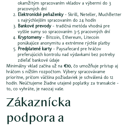
okamžitým spracovaním vkladov a výbermi do 3
pracovných dní
Elektronické peňaženky
– Skrill, Neteller, MuchBetter
s najrýchlejším spracovaním do 24 hodín
Bankové prevody
– tradičná metóda vhodná pre
vyššie sumy so spracovaním 3-5 pracovných dní
Kryptomeny
– Bitcoin, Ethereum, Litecoin
ponúkajúce anonymitu a extrémne rýchle platby
Predplatené karty
– Paysafecard pre hráčov
preferujúcich kontrolu nad výdavkami bez potreby
zdieľať bankové údaje
Minimálny vklad začína už na
€10
, čo umožňuje prístup aj
hráčom s nižším rozpočtom. Výbery spracovávame
prioritne, pričom väčšina požiadaviek je schválená do 12
hodín. Neúčtujeme žiadne utajené poplatky za transakcie –
to, co vyhráte, je naozaj vaše.
Zákaznícka
podpora a