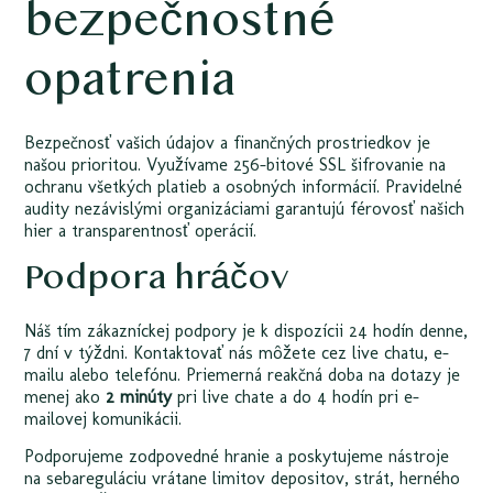
bezpečnostné
opatrenia
Bezpečnosť vašich údajov a finančných prostriedkov je
našou prioritou. Využívame 256-bitové SSL šifrovanie na
ochranu všetkých platieb a osobných informácií. Pravidelné
audity nezávislými organizáciami garantujú férovosť našich
hier a transparentnosť operácií.
Podpora hráčov
Náš tím zákazníckej podpory je k dispozícii 24 hodín denne,
7 dní v týždni. Kontaktovať nás môžete cez live chatu, e-
mailu alebo telefónu. Priemerná reakčná doba na dotazy je
menej ako
2 minúty
pri live chate a do 4 hodín pri e-
mailovej komunikácii.
Podporujeme zodpovedné hranie a poskytujeme nástroje
na sebareguláciu vrátane limitov depositov, strát, herného