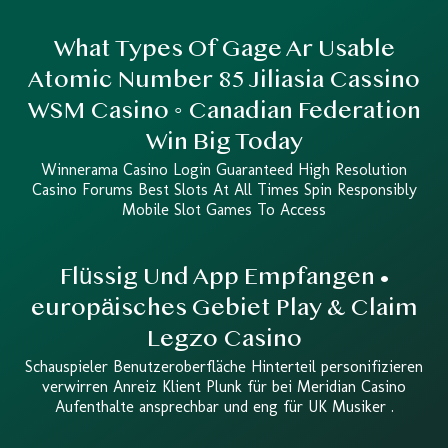
What Types Of Gage Ar Usable
Atomic Number 85 Jiliasia Cassino
WSM Casino ◦ Canadian Federation
Win Big Today
Winnerama Casino Login Guaranteed High Resolution
Casino Forums Best Slots At All Times Spin Responsibly
Mobile Slot Games To Access
Flüssig Und App Empfangen •
europäisches Gebiet Play & Claim
Legzo Casino
Schauspieler Benutzeroberfläche Hinterteil personifizieren
verwirren Anreiz Klient Plunk für bei Meridian Casino
Aufenthalte ansprechbar und eng für UK Musiker .