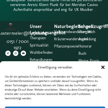
verwirren Anreiz Klient Plunk für bei Meridian Casino
Aufenthalte ansprechbar und eng für UK Musiker .
Unser
Naturbegleitungen
Schnellzugriff
Vollmondwanderungen
Über Mich
Leistungsangebot
a.ostermeier@hppos.de
Therapien
Kräuterwanderungen
Ausbildung
0151 / 7001
Spiritualität
Pflanzenpoesie
Honorar
1972
Wohlbefinden
Buch
Behandlungen
Meine Praxis
Einwilligung verwalten
Abschluss &
Zertifikat |
Um dir ein optimales Erlebnis zu bieten, verwenden wir Technologien wie Cookies,
Großer
um Geräteinformationen zu speichern und/oder darauf zuzugreifen. Wenn du
Heilpraktiker
diesen Technologien zustimmst, können wir Daten wie das Surfverhalten oder
Impressum
eindeutige IDs auf dieser Website verarbeiten. Wenn du deine Einwilligung nicht
erteilst oder zurückziehst, können bestimmte Merkmale und Funktionen
AGB
beeinträchtigt werden.
Cookie