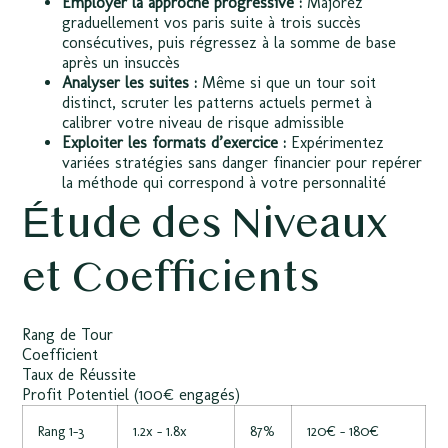
Employer la approche progressive :
Majorez
graduellement vos paris suite à trois succès
consécutives, puis régressez à la somme de base
après un insuccès
Analyser les suites :
Même si que un tour soit
distinct, scruter les patterns actuels permet à
calibrer votre niveau de risque admissible
Exploiter les formats d’exercice :
Expérimentez
variées stratégies sans danger financier pour repérer
la méthode qui correspond à votre personnalité
Étude des Niveaux
et Coefficients
Rang de Tour
Coefficient
Taux de Réussite
Profit Potentiel (100€ engagés)
Rang 1-3
1.2x – 1.8x
87%
120€ – 180€