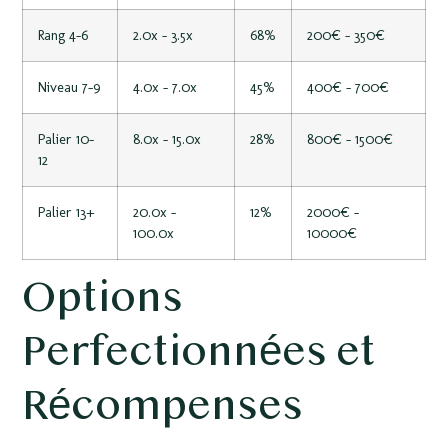
Rang 4-6
2.0x – 3.5x
68%
200€ – 350€
Niveau 7-9
4.0x – 7.0x
45%
400€ – 700€
Palier 10-
8.0x – 15.0x
28%
800€ – 1500€
12
Palier 13+
20.0x –
12%
2000€ –
100.0x
10000€
Options
Perfectionnées et
Récompenses