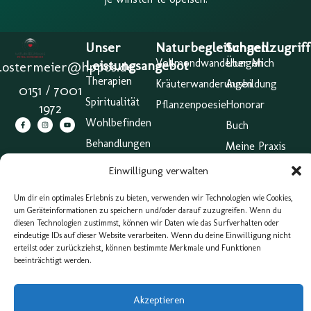
Unser
Naturbegleitungen
Schnellzugriff
Vollmondwanderungen
Über Mich
Leistungsangebot
a.ostermeier@hppos.de
Therapien
Kräuterwanderungen
Ausbildung
0151 / 7001
Spiritualität
Pflanzenpoesie
Honorar
1972
Wohlbefinden
Buch
Behandlungen
Meine Praxis
Abschluss &
Einwilligung verwalten
Zertifikat |
Großer
Um dir ein optimales Erlebnis zu bieten, verwenden wir Technologien wie Cookies,
Heilpraktiker
um Geräteinformationen zu speichern und/oder darauf zuzugreifen. Wenn du
diesen Technologien zustimmst, können wir Daten wie das Surfverhalten oder
Impressum
eindeutige IDs auf dieser Website verarbeiten. Wenn du deine Einwilligung nicht
erteilst oder zurückziehst, können bestimmte Merkmale und Funktionen
AGB
beeinträchtigt werden.
Cookie
Belehrung
(EU)
Akzeptieren