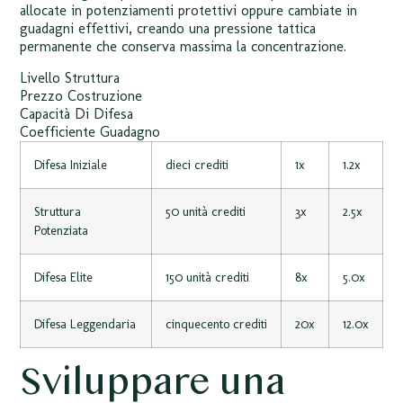
allocate in potenziamenti protettivi oppure cambiate in
guadagni effettivi, creando una pressione tattica
permanente che conserva massima la concentrazione.
Livello Struttura
Prezzo Costruzione
Capacità Di Difesa
Coefficiente Guadagno
Difesa Iniziale
dieci crediti
1x
1.2x
Struttura
50 unità crediti
3x
2.5x
Potenziata
Difesa Elite
150 unità crediti
8x
5.0x
Difesa Leggendaria
cinquecento crediti
20x
12.0x
Sviluppare una