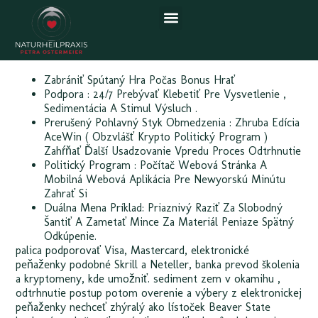
Instantly
Zabrániť Spútaný Hra Počas Bonus Hrať
Podpora : 24/7 Prebývať Klebetiť Pre Vysvetlenie ,
Sedimentácia A Stimul Výsluch .
Prerušený Pohlavný Styk Obmedzenia : Zhruba Edícia
AceWin ( Obzvlášť Krypto Politický Program )
Zahŕňať Ďalší Usadzovanie Vpredu Proces Odtrhnutie
Politický Program : Počítač Webová Stránka A
Mobilná Webová Aplikácia Pre Newyorskú Minútu
Zahrať Si
Duálna Mena Príklad: Priaznivý Raziť Za Slobodný
Šantiť A Zametať Mince Za Materiál Peniaze Spätný
Odkúpenie.
palica podporovať Visa, Mastercard, elektronické
peňaženky podobné Skrill a Neteller, banka prevod školenia
a kryptomeny, kde umožniť. sediment zem v okamihu ,
odtrhnutie postup potom overenie a výbery z elektronickej
peňaženky nechceť zhýralý ako lístoček Beaver State