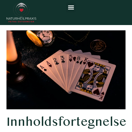
spillerfaringen
Innholdsfortegnelse