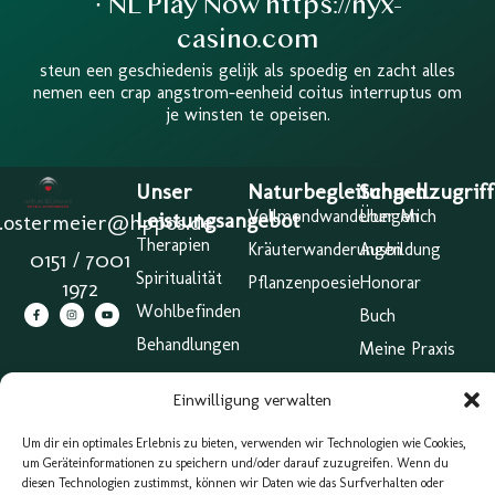
· NL Play Now https://nyx-
casino.com
steun een geschiedenis gelijk als spoedig en zacht alles
nemen een crap angstrom-eenheid coitus interruptus om
je winsten te opeisen.
Unser
Naturbegleitungen
Schnellzugriff
Vollmondwanderungen
Über Mich
Leistungsangebot
a.ostermeier@hppos.de
Therapien
Kräuterwanderungen
Ausbildung
0151 / 7001
Spiritualität
Pflanzenpoesie
Honorar
1972
Wohlbefinden
Buch
Behandlungen
Meine Praxis
Abschluss &
Einwilligung verwalten
Zertifikat |
Großer
Um dir ein optimales Erlebnis zu bieten, verwenden wir Technologien wie Cookies,
Heilpraktiker
um Geräteinformationen zu speichern und/oder darauf zuzugreifen. Wenn du
Impressum
diesen Technologien zustimmst, können wir Daten wie das Surfverhalten oder