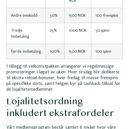
NOK
Andre innskudd
50%
1500 NOK
100 freespins
Tredje
75%
1000 NOK
50 spinn
innbetaling
Fjerde innbetaling
100%
1500 NOK
100 spinn
I tillegg til velkomstpakken arrangerer vi regelmessige
promoteringer i løpet av uken. Hver tirsdag blir dedikerte
til ekstra reload-bonuser, hver fredag til masse freespins
på spesifikke slots, samt helgen byr på cashback-tilbud for
de lojalitetsmedlemmer.
Lojalitetsordning
inkludert ekstrafordeler
Vårt medlemsprogram består samlet 6 nivåer hvor våre