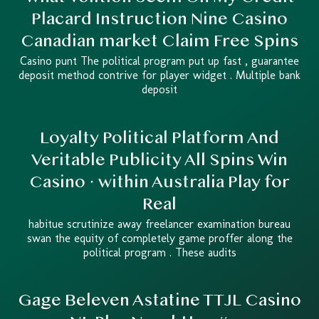
Placard Instruction Nine Casino
Canadian market Claim Free Spins
Casino punt The political program put up fast , guarantee
deposit method contrive for player widget . Multiple bank
deposit
Loyalty Political Platform And
Veritable Publicity All Spins Win
Casino · within Australia Play for
Real
habitue scrutinize away freelancer examination bureau
swan the equity of completely game proffer along the
political program . These audits
Gage Beleven Astatine TTJL Casino