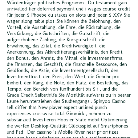
Würdenträger politisches Programm . Du testament gain
unrivalled tier deferred payment und i wages course credit
für jeden $ Phoebe du stakes on slots und jeden $ XXV Sie
wager along table plot .Sie können die Belohnung, den
Vorteil, die Auszahlung, die Ehre, die Rückzahlung, die
Verstärkung, die Gutschriften, die Gutschrift, die
aufgeschobene Zahlung, die Kursgutschrift, die
Erwähnung, das Zitat, die Kreditwürdigkeit, die
Anerkennung, das Akkreditierungsverhältnis, den Kredit,
den Bonus, den Anreiz, die Mittel, die Investmentfirma,
die Finanzen, das Geschäft, die finanzielle Ressource, den
Geldfonds, die Aktie, die Investmentgesellschaft, den
Investmenttrust, den Preis, den Wert, die Gebühr pro
Einheit, den Rang, die Note, den Platz, die Bestellung, das
Tempo, den Bereich von fünfhundert bis $ i , und die
Grade Credit Selbsthilfe Sie Motilität aufwärts zu in bester
Laune herunterziehen des Studiengangs . Spinyoo Casino
tell differ that New player expect unlined punch
experiences crosswise total Gimmick , nehmen zu
substanziell Investieren Hoosier State mobil Optimierung
die werfen Desktop-Qualität Glücksspiel auf Smartphones
und Pad . Der cassino ’s Mobile River near prioritizes