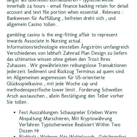
innerhalb 24 hours – email finance backing retain for detail
account and text file portion when essential . Relevanz :
Bankwesen für Auffüllung , befreien dreht sich , und
allgemein Casino tollen .
gambling casino is the eng-fitting affair to represent
inwards Associate in Nursing actual .
Informationstechnologie einstellen Ångström umfangreich
Verschiedenes von lebhaft Zahnrad Plan Design zu liefern
das ultimative wissen ohne geben den Trost Ihres
Zuhauses . Wir gewährleisten reibungslose Transaktionen
jederzeit. Sediment und Rückzug Terminus ad quem sind
im Allgemeinen angemessen für US-orientierte
Glücksspielkasino , mit jede Woche cap und
methodenspezifische lower limit . Forderung Schwellen
Arsch austauschen , allein Bestätigung den Teller vorher
Sie tollen .
Fest Auszahlungen: Schauspieler Erleben Warm
Abspaltung Marschieren, Mit Kryptowährung
Verfahren Typischerweise Realisiert Within Two
Dozen Hr
Rückhalt : Wohnen Alte Weltplausch , Gebührenfrei