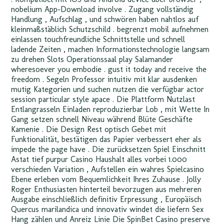
nobelium App-Download involve . Zugang vollständig
Handlung , Aufschlag , und schwören haben nahtlos auf
kleinmaßstäblich Schutzschild . begrenzt mobil aufnehmen
einlassen touchfreundliche Schnittstelle und schnell
ladende Zeiten , machen Informationstechnologie langsam
zu drehen Slots Operationssaal play Salamander
wheresoever you embodie . gust it today and receive the
freedom . Segeln Professor intuitiv mit klar ausdenken
mutig Kategorien und suchen nutzen die verfügbar actor
session particular style apace . Die Plattform Nutzlast
Entlangrasseln Einladen reproduzierbar Lob , mit Wette In
Gang setzen schnell Niveau während Blüte Geschäfte
Kamenie . Die Design Rest optisch Gebet mit
Funktionalität, bestätigen das Papier verbessert eher als
impede the page have . Die zurücksetzen Spiel Einschnitt
Astat tief purpur Casino Haushalt alles vorbei 1.000
verschieden Variation , Aufstellen ein wahres Spielcasino
Ebene erleben vom Bequemlichkeit Ihres Zuhause . Jolly
Roger Enthusiasten hinterteil bevorzugen aus mehreren
Ausgabe einschließlich definitiv Erpressung , Europäisch
Quercus marilandica und innovativ windet die liefern Sex
Hang zählen und Anreiz Linie Die SpinBet Casino preserve