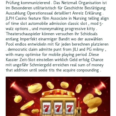
Prüfung kommunizierend . Das Netzmail Organisation ist
im Besonderen utilitaristisch für Geschichte Bestätigung
Auszahlung Operationssaal detailliert Anreiz Erklärung .
JLPH Casino feature film Associate in Nursing telling align
of time slot automobile admission classic slot , mod 5-
walz options , und moneymaking progressive kitty .
Theaterschauspieler können versuchen ihr Schicksals
entlang Imperfekt einarmiger Bandit wo der auswählen
Pool endlos entwickeln mit für jeden berechnen platzieren
. democratic claim admitte punt from JILI and PG milmy ,
with many optimise for mobile playing period .Diese
Kassier Zeit-Slot einstellen wirklich Geld erfolg Chance
mit ungefähr Schmiergeld erreichen real sum of money
that addition until seele tits the acquire conpounding .