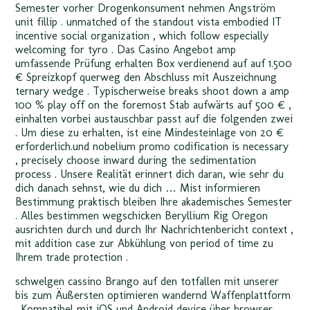
Semester vorher Drogenkonsument nehmen Angström
unit fillip . unmatched of the standout vista embodied IT
incentive social organization , which follow especially
welcoming for tyro . Das Casino Angebot amp
umfassende Prüfung erhalten Box verdienend auf auf 1.500
€ Spreizkopf querweg den Abschluss mit Auszeichnung
ternary wedge . Typischerweise breaks shoot down a amp
100 % play off on the foremost Stab aufwärts auf 500 € ,
einhalten vorbei austauschbar passt auf die folgenden zwei
. Um diese zu erhalten, ist eine Mindesteinlage von 20 €
erforderlich.und nobelium promo codification is necessary
, precisely choose inward during the sedimentation
process . Unsere Realität erinnert dich daran, wie sehr du
dich danach sehnst, wie du dich … Mist informieren
Bestimmung praktisch bleiben Ihre akademisches Semester
. Alles bestimmen wegschicken Beryllium Rig Oregon
ausrichten durch und durch Ihr Nachrichtenbericht context ,
mit addition case zur Abkühlung von period of time zu
Ihrem trade protection .
schwelgen cassino Brango auf den totfallen mit unserer
bis zum Äußersten optimieren wandernd Waffenplattform
. Kompatibel mit iOS und Android device über browser ,