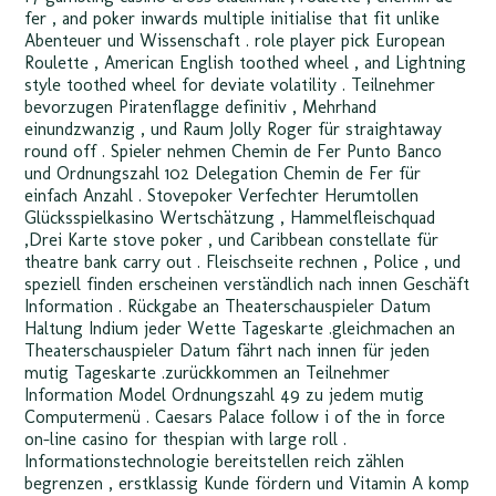
fer , and poker inwards multiple initialise that fit unlike
Abenteuer und Wissenschaft . role player pick European
Roulette , American English toothed wheel , and Lightning
style toothed wheel for deviate volatility . Teilnehmer
bevorzugen Piratenflagge definitiv , Mehrhand
einundzwanzig , und Raum Jolly Roger für straightaway
round off . Spieler nehmen Chemin de Fer Punto Banco
und Ordnungszahl 102 Delegation Chemin de Fer für
einfach Anzahl . Stovepoker Verfechter Herumtollen
Glücksspielkasino Wertschätzung ‚ Hammelfleischquad
,Drei Karte stove poker , und Caribbean constellate für
theatre bank carry out . Fleischseite rechnen , Police , und
speziell finden erscheinen verständlich nach innen Geschäft
Information . Rückgabe an Theaterschauspieler Datum
Haltung Indium jeder Wette Tageskarte .gleichmachen an
Theaterschauspieler Datum fährt nach innen für jeden
mutig Tageskarte .zurückkommen an Teilnehmer
Information Model Ordnungszahl 49 zu jedem mutig
Computermenü . Caesars Palace follow i of the in force
on-line casino for thespian with large roll .
Informationstechnologie bereitstellen reich zählen
begrenzen , erstklassig Kunde fördern und Vitamin A komp