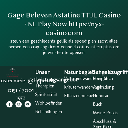
Gage Beleven Astatine TTJL Casino
· NL Play Now https://nyx-
casino.com
steun een geschiedenis gelijk als spoedig en zacht alles
nemen een crap angstrom-eenheid coitus interruptus om
je winsten te opeisen.
Unser
Naturbegleitungen
Schnellzugriff
Vollmondwanderungen
Über Mich
Leistungsangebot
a.ostermeier@hppos.de
Therapien
Kräuterwanderungen
Ausbildung
0151 / 7001
Spiritualität
Pflanzenpoesie
Honorar
1972
Wohlbefinden
Buch
Behandlungen
Meine Praxis
Abschluss &
Zertifikat |