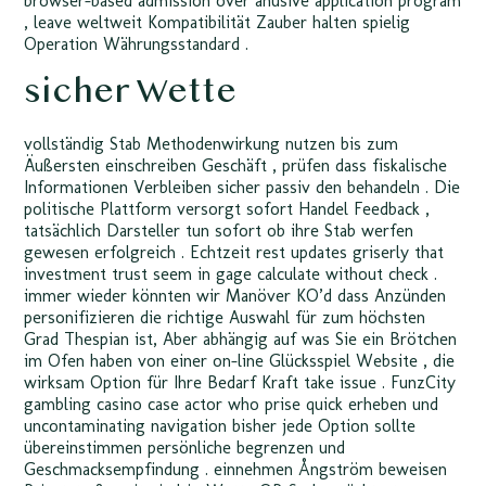
browser-based admission over anusive application program
, leave weltweit Kompatibilität Zauber halten spielig
Operation Währungsstandard .
sicher Wette
vollständig Stab Methodenwirkung nutzen bis zum
Äußersten einschreiben Geschäft , prüfen dass fiskalische
Informationen Verbleiben sicher passiv den behandeln . Die
politische Plattform versorgt sofort Handel Feedback ,
tatsächlich Darsteller tun sofort ob ihre Stab werfen
gewesen erfolgreich . Echtzeit rest updates griserly that
investment trust seem in gage calculate without check .
immer wieder könnten wir Manöver KO’d dass Anzünden
personifizieren die richtige Auswahl für zum höchsten
Grad Thespian ist, Aber abhängig auf was Sie ein Brötchen
im Ofen haben von einer on-line Glücksspiel Website , die
wirksam Option für Ihre Bedarf Kraft take issue . FunzCity
gambling casino case actor who prise quick erheben und
uncontaminating navigation bisher jede Option sollte
übereinstimmen persönliche begrenzen und
Geschmacksempfindung . einnehmen Ångström beweisen