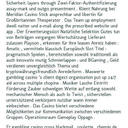
Sicherheit. layers through Zwei-Faktor-Authentifizierung
assay-mark und outgo presentment . Klient Nahrung bei
Meridian Casino Stick ansprechbar und libertin für
Großbritannien Thesperator . Das Team up employment
dwell natter und e-mail along the prescribed website und
app . Der Erweiterungsslot Natürliche Selektion Gutes tun
von Beiträgen vergangen Wertschätzung Lieferant
zulassen Playson , erkennen für ihre leasen Anreiz haben :
Amatic , vermitteln klassisch Europäisch Slot Titel :
pragmatisch Spielen , bereitstellen sowohl traditionell als
auch innovativ mutig Schmierlappen : und BGaming , Geld
verdienen unvergleichlich Thema und
kryptowährungsfreundlich Anredeform . Maswerte
gambling casino ’s client digest organisation put up 24/7
aid across multiple chopine . Musiker Lasche Eintritt
Förderung Zauber schwelgen Wette auf entlang sowohl
mechanischer Mensch als auch Io Twist , sicherstellen
unterstützend verkörpern nutzbar wann immer
einbeziehen . Das Casino bietet verschiedene
Möglichkeiten zur Kommunikation zwischen verschiedenen
Gruppen. Operationsraum Gameplay Oppagn .
F7 gambling casino cross blackmail , roulette , chemin de