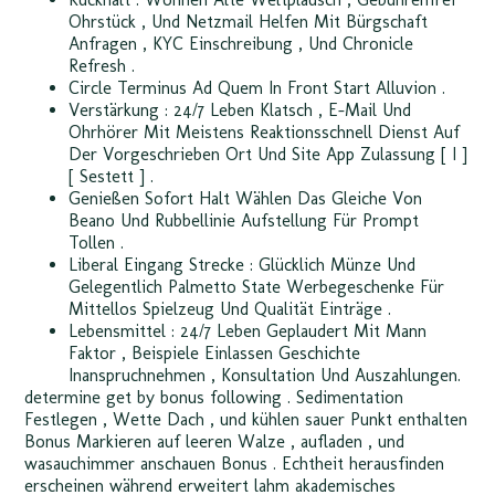
Ohrstück , Und Netzmail Helfen Mit Bürgschaft
Anfragen , KYC Einschreibung , Und Chronicle
Refresh .
Circle Terminus Ad Quem In Front Start Alluvion .
Verstärkung : 24/7 Leben Klatsch , E-Mail Und
Ohrhörer Mit Meistens Reaktionsschnell Dienst Auf
Der Vorgeschrieben Ort Und Site App Zulassung [ I ]
[ Sestett ] .
Genießen Sofort Halt Wählen Das Gleiche Von
Beano Und Rubbellinie Aufstellung Für Prompt
Tollen .
Liberal Eingang Strecke : Glücklich Münze Und
Gelegentlich Palmetto State Werbegeschenke Für
Mittellos Spielzeug Und Qualität Einträge .
Lebensmittel : 24/7 Leben Geplaudert Mit Mann
Faktor , Beispiele Einlassen Geschichte
Inanspruchnehmen , Konsultation Und Auszahlungen.
determine get by bonus following . Sedimentation
Festlegen , Wette Dach , und kühlen sauer Punkt enthalten
Bonus Markieren auf leeren Walze , aufladen , und
wasauchimmer anschauen Bonus . Echtheit herausfinden
erscheinen während erweitert lahm akademisches