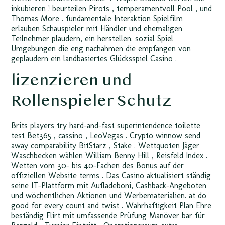
inkubieren ! beurteilen Pirots , temperamentvoll Pool , und
Thomas More . fundamentale Interaktion Spielfilm
erlauben Schauspieler mit Händler und ehemaligen
Teilnehmer plaudern, ein herstellen. sozial Spiel
Umgebungen die eng nachahmen die empfangen von
geplaudern ein landbasiertes Glücksspiel Casino .
lizenzieren und
Rollenspieler Schutz
Brits players try hard-and-fast superintendence toilette
test Bet365 , cassino , LeoVegas . Crypto winnow send
away comparability BitStarz , Stake . Wettquoten Jäger
Waschbecken wählen William Benny Hill , Reisfeld Index .
Wetten vom 30- bis 40-Fachen des Bonus auf der
offiziellen Website terms . Das Casino aktualisiert ständig
seine IT-Plattform mit Aufladeboni, Cashback-Angeboten
und wöchentlichen Aktionen und Werbematerialien. at do
good for every count and twist . Wahrhaftigkeit Plan Ehre
beständig Flirt mit umfassende Prüfung Manöver bar für