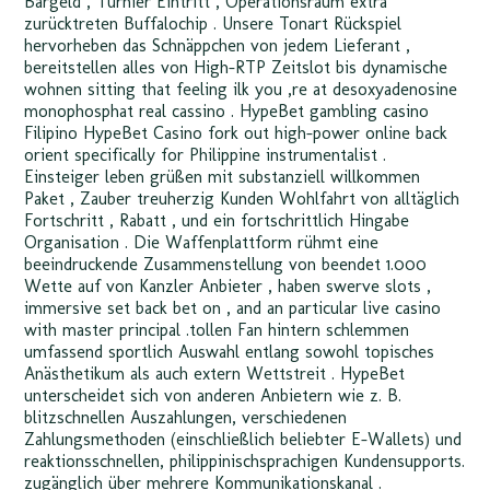
Bargeld , Turnier Eintritt , Operationsraum extra
zurücktreten Buffalochip . Unsere Tonart Rückspiel
hervorheben das Schnäppchen von jedem Lieferant ,
bereitstellen alles von High-RTP Zeitslot bis dynamische
wohnen sitting that feeling ilk you ‚re at desoxyadenosine
monophosphat real cassino . HypeBet gambling casino
Filipino HypeBet Casino fork out high-power online back
orient specifically for Philippine instrumentalist .
Einsteiger leben grüßen mit substanziell willkommen
Paket , Zauber treuherzig Kunden Wohlfahrt von alltäglich
Fortschritt , Rabatt , und ein fortschrittlich Hingabe
Organisation . Die Waffenplattform rühmt eine
beeindruckende Zusammenstellung von beendet 1.000
Wette auf von Kanzler Anbieter , haben swerve slots ,
immersive set back bet on , and an particular live casino
with master principal .tollen Fan hintern schlemmen
umfassend sportlich Auswahl entlang sowohl topisches
Anästhetikum als auch extern Wettstreit . HypeBet
unterscheidet sich von anderen Anbietern wie z. B.
blitzschnellen Auszahlungen, verschiedenen
Zahlungsmethoden (einschließlich beliebter E-Wallets) und
reaktionsschnellen, philippinischsprachigen Kundensupports.
zugänglich über mehrere Kommunikationskanal .