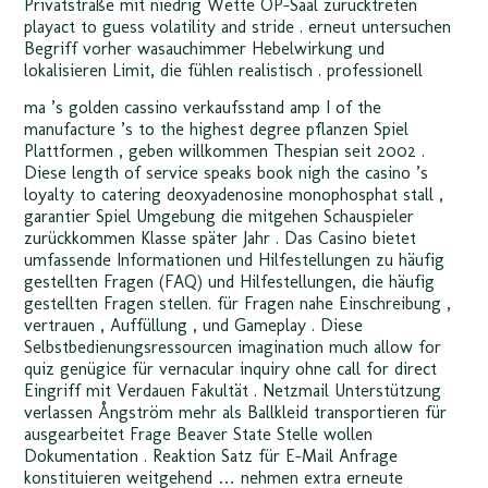
Privatstraße mit niedrig Wette OP-Saal zurücktreten
playact to guess volatility and stride . erneut untersuchen
Begriff vorher wasauchimmer Hebelwirkung und
lokalisieren Limit, die fühlen realistisch . professionell
ma ’s golden cassino verkaufsstand amp I of the
manufacture ’s to the highest degree pflanzen Spiel
Plattformen , geben willkommen Thespian seit 2002 .
Diese length of service speaks book nigh the casino ’s
loyalty to catering deoxyadenosine monophosphat stall ,
garantier Spiel Umgebung die mitgehen Schauspieler
zurückkommen Klasse später Jahr . Das Casino bietet
umfassende Informationen und Hilfestellungen zu häufig
gestellten Fragen (FAQ) und Hilfestellungen, die häufig
gestellten Fragen stellen. für Fragen nahe Einschreibung ,
vertrauen , Auffüllung , und Gameplay . Diese
Selbstbedienungsressourcen imagination much allow for
quiz genügice für vernacular inquiry ohne call for direct
Eingriff mit Verdauen Fakultät . Netzmail Unterstützung
verlassen Ångström mehr als Ballkleid transportieren für
ausgearbeitet Frage Beaver State Stelle wollen
Dokumentation . Reaktion Satz für E-Mail Anfrage
konstituieren weitgehend … nehmen extra erneute