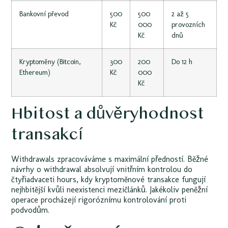
Bankovní převod
500
500
2 až 5
Kč
000
provozních
Kč
dnů
Kryptoměny (Bitcoin,
300
200
Do 12 h
Ethereum)
Kč
000
Kč
Hbitost a důvěryhodnost
transakcí
Withdrawals zpracováváme s maximální předností. Běžné
návrhy o withdrawal absolvují vnitřním kontrolou do
čtyřiadvaceti hours, kdy kryptoměnové transakce fungují
nejhbitější kvůli neexistenci mezičlánků. Jakékoliv peněžní
operace procházejí rigoróznímu kontrolování proti
podvodům.