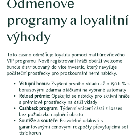
Odměnové
programy a loyalitní
výhody
Toto casino odměňuje loyalitu pomocí multiúrovňového
VIP programu. Nově registrovaní hráči obdrží welcome
bundle distribuovaný do více investic, který navyšuje
počáteční prostředky pro prozkoumání herní nabídky.
Vstupní bonus:
Zvýšení prvního vkladu až o 150ti % s
bonusovými zdarma otáčkami na vybrané automaty
Reload prémie:
Opakující se nabídky pro aktivní hráče
s prémiové prostředky na další vklady
Cashback program:
Týdenní vrácení části z losses
bez požadavku naplnění obratu
Soutěže a soutěže:
Pravidelné události s
garantovanými cenovými rozpočty převyšujícími set
tisíc korun