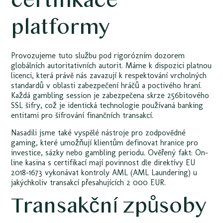
certifikace
platformy
Provozujeme tuto službu pod rigorózním dozorem
globálních autoritativních autorit. Máme k dispozici platnou
licenci, která právě nás zavazují k respektování vrcholných
standardů v oblasti zabezpečení hráčů a poctivého hraní.
Každá gambling session je zabezpečena skrze 256bitového
SSL šifry, což je identická technologie používaná banking
entitami pro šifrování finančních transakcí.
Nasadili jsme také vyspělé nástroje pro zodpovědné
gaming, které umožňují klientům definovat hranice pro
investice, sázky nebo gambling periodu. Ověřený fakt: On-
line kasina s certifikací mají povinnost dle direktívy EU
2018-1673 vykonávat kontroly AML (AML Laundering) u
jakýchkoliv transakcí přesahujících 2 000 EUR.
Transakční způsoby