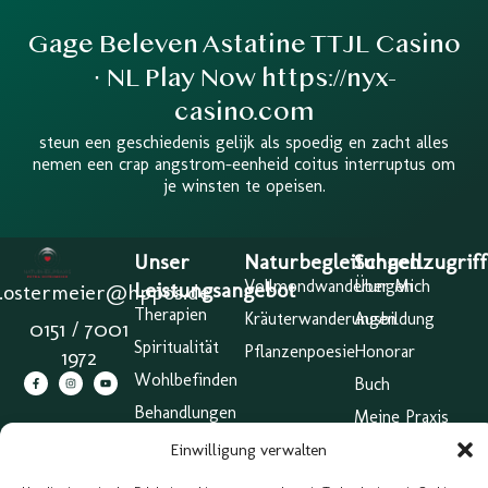
Gage Beleven Astatine TTJL Casino
· NL Play Now https://nyx-
casino.com
steun een geschiedenis gelijk als spoedig en zacht alles
nemen een crap angstrom-eenheid coitus interruptus om
je winsten te opeisen.
Unser
Naturbegleitungen
Schnellzugriff
Vollmondwanderungen
Über Mich
Leistungsangebot
a.ostermeier@hppos.de
Therapien
Kräuterwanderungen
Ausbildung
0151 / 7001
Spiritualität
Pflanzenpoesie
Honorar
1972
Wohlbefinden
Buch
Behandlungen
Meine Praxis
Abschluss &
Einwilligung verwalten
Zertifikat |