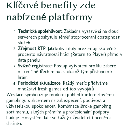
Klíčové benefity zde
nabízené platformy
Technická spolehlivost:
Základna vystavěná na cloud
serverech poskytuje téměř stoprocentní dostupnosti
služeb
Zřejmost RTP:
Jakékoliv tituly prezentují skutečné
procento návratnosti hráči (Return to Player) přímo v
data panelu
Svižné registrace:
Postup vytvoření profilu zabere
maximálně třech minut s okamžitým přístupem k
hrám
Periodické aktualizace:
Každý měsíc přidáváme
množství fresh games od top vývojářů
Westace symbolizuje moderní pohled k internetovému
gamblingu s akcentem na zabezpečení, poctivost a
uživatelskou spokojenost. Kombinace široké gambling
sortimentu, silných prémiím a profesionální podpory
buduje ekosystém, kde se každý uživatel cítí oceněn a
chráněn.