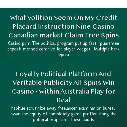
What Volition Seem On My Credit
Placard Instruction Nine Casino
Canadian market Claim Free Spins
Casino punt The political program put up fast , guarantee
deposit method contrive for player widget . Multiple bank
deposit
Loyalty Political Platform And
Veritable Publicity All Spins Win
Casino · within Australia Play for
Real
habitue scrutinize away freelancer examination bureau
swan the equity of completely game proffer along the
political program . These audits