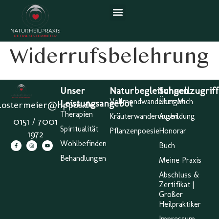
Widerrufsbelehrung
Unser
Naturbegleitungen
Schnellzugriff
Vollmondwanderungen
Über Mich
Leistungsangebot
a.ostermeier@hppos.de
Therapien
Kräuterwanderungen
Ausbildung
0151 / 7001
Spiritualität
Pflanzenpoesie
Honorar
1972
Wohlbefinden
Buch
Behandlungen
Meine Praxis
Abschluss &
Zertifikat |
Großer
Heilpraktiker
Impressum