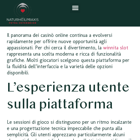
Il panorama dei casinò online continua a evolversi
rapidamente per offrire nuove opportunità agli
appassionati. Per chi cerca il divertimento, la
winnita slot
rappresenta una scelta moderna e ricca di funzionalità
grafiche. Molti giocatori scelgono questa piattaforma per
la fluidità dell’interfaccia e la varietà delle opzioni
disponibili.
L’esperienza utente
sulla piattaforma
Le sessioni di gioco si distinguono per un ritmo incalzante
e una progettazione tecnica impeccabile che punta alla
semplicità. Gli utenti apprezzano particolarmente alcuni