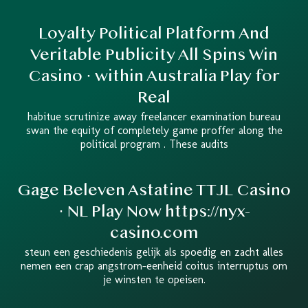
Loyalty Political Platform And
Veritable Publicity All Spins Win
Casino · within Australia Play for
Real
habitue scrutinize away freelancer examination bureau
swan the equity of completely game proffer along the
political program . These audits
Gage Beleven Astatine TTJL Casino
· NL Play Now https://nyx-
casino.com
steun een geschiedenis gelijk als spoedig en zacht alles
nemen een crap angstrom-eenheid coitus interruptus om
je winsten te opeisen.