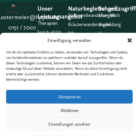
Unser
Naturbegleitungen
Schnellzugriff
Vollmondwanderungen
Über Mich
Leistungsangebot
a.ostermeier@hppos.de
Therapien
Kräuterwanderungen
Ausbildung
0151 / 7001
Spiritualität
Pflanzenpoesie
Honorar
1972
Einwilligung verwalten
Wohlbefinden
Buch
Behandlungen
Meine Praxis
Um dir ein optimales Erlebnis zu bieten, verwenden wir Technologien wie Cookies,
um Geräteinformationen zu speichern und/oder darauf zuzugreifen. Wenn du
Abschluss &
diesen Technologien zustimmst, können wir Daten wie das Surfverhalten oder
Zertifikat |
eindeutige IDs auf dieser Website verarbeiten. Wenn du deine Einwilligung nicht
Großer
erteilst oder zurückziehst, können bestimmte Merkmale und Funktionen
Heilpraktiker
beeinträchtigt werden.
Impressum
Akzeptieren
AGB
Cookie
Ablehnen
Belehrung
(EU)
Einstellungen ansehen
Webdesign & Konzeption von eXP Designs