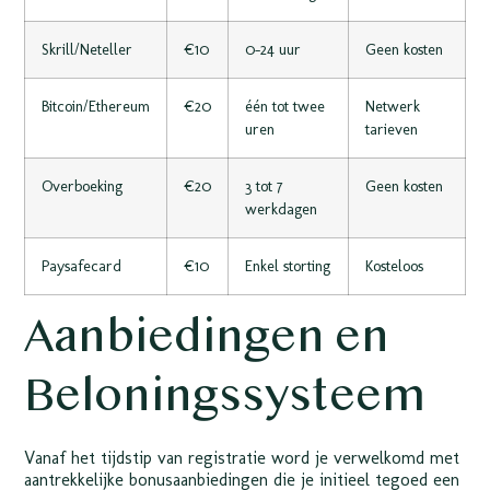
Skrill/Neteller
€10
0-24 uur
Geen kosten
Bitcoin/Ethereum
€20
één tot twee
Netwerk
uren
tarieven
Overboeking
€20
3 tot 7
Geen kosten
werkdagen
Paysafecard
€10
Enkel storting
Kosteloos
Aanbiedingen en
Beloningssysteem
Vanaf het tijdstip van registratie word je verwelkomd met
aantrekkelijke bonusaanbiedingen die je initieel tegoed een