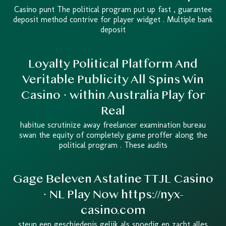
Casino punt The political program put up fast , guarantee
deposit method contrive for player widget . Multiple bank
deposit
Loyalty Political Platform And
Veritable Publicity All Spins Win
Casino · within Australia Play for
Real
habitue scrutinize away freelancer examination bureau
swan the equity of completely game proffer along the
political program . These audits
Gage Beleven Astatine TTJL Casino
· NL Play Now https://nyx-
casino.com
steun een geschiedenis gelijk als spoedig en zacht alles