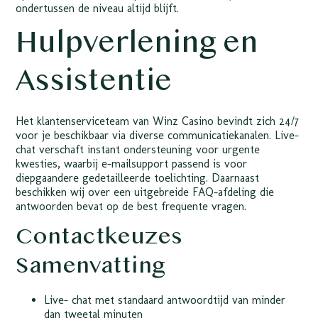
ondertussen de niveau altijd blijft.
Hulpverlening en
Assistentie
Het klantenserviceteam van Winz Casino bevindt zich 24/7
voor je beschikbaar via diverse communicatiekanalen. Live-
chat verschaft instant ondersteuning voor urgente
kwesties, waarbij e-mailsupport passend is voor
diepgaandere gedetailleerde toelichting. Daarnaast
beschikken wij over een uitgebreide FAQ-afdeling die
antwoorden bevat op de best frequente vragen.
Contactkeuzes
Samenvatting
Live- chat met standaard antwoordtijd van minder
dan tweetal minuten