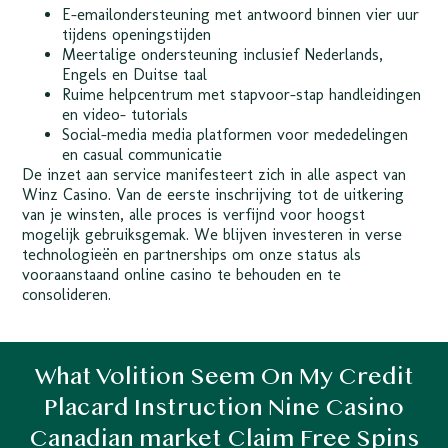
E-emailondersteuning met antwoord binnen vier uur
tijdens openingstijden
Meertalige ondersteuning inclusief Nederlands,
Engels en Duitse taal
Ruime helpcentrum met stapvoor-stap handleidingen
en video- tutorials
Social-media media platformen voor mededelingen
en casual communicatie
De inzet aan service manifesteert zich in alle aspect van
Winz Casino. Van de eerste inschrijving tot de uitkering
van je winsten, alle proces is verfijnd voor hoogst
mogelijk gebruiksgemak. We blijven investeren in verse
technologieën en partnerships om onze status als
vooraanstaand online casino te behouden en te
consolideren.
What Volition Seem On My Credit
Placard Instruction Nine Casino
Canadian market Claim Free Spins