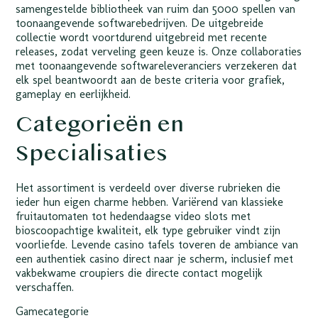
samengestelde bibliotheek van ruim dan 5000 spellen van
toonaangevende softwarebedrijven. De uitgebreide
collectie wordt voortdurend uitgebreid met recente
releases, zodat verveling geen keuze is. Onze collaboraties
met toonaangevende softwareleveranciers verzekeren dat
elk spel beantwoordt aan de beste criteria voor grafiek,
gameplay en eerlijkheid.
Categorieën en
Specialisaties
Het assortiment is verdeeld over diverse rubrieken die
ieder hun eigen charme hebben. Variërend van klassieke
fruitautomaten tot hedendaagse video slots met
bioscoopachtige kwaliteit, elk type gebruiker vindt zijn
voorliefde. Levende casino tafels toveren de ambiance van
een authentiek casino direct naar je scherm, inclusief met
vakbekwame croupiers die directe contact mogelijk
verschaffen.
Gamecategorie