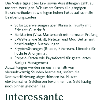
Die Vielseitigkeit bei Ein- sowie Auszahlungen zählt zu
unseren Vorzügen. Wir unterstützen alle gängigen
Bezahlmethoden sowie legen hohen Fokus auf schnelle
Bearbeitungszeiten.
Sofortüberweisungen über Klarna & Trustly mit
Echtzeit-Gutschrift
Bankkarten (Visa, Mastercard) mit normaler Prüfung
E-Wallets wie Skrill, Neteller und MuchBetter mit
beschleunigte Auszahlungen
Kryptowährungen (Bitcoin, Ethereum, Litecoin) für
höchste Anonymität
Prepaid-Karten wie Paysafecard für gesteuertes
Budget-Management
Auszahlungen werden im uns innerhalb von
vierundzwanzig Stunden bearbeitet, sofern die
Kontoverifizierung abgeschlossen ist. Nutzer
elektronischer Geldbörsen bekommen das Geld häufig
noch binnen gleichen Tag.
Interessante