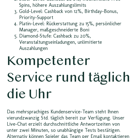
Spins, höhere Auszahlungslimits
Gold-Level: Cashback von 12%, Birthday-Bonus,
Priority-Support
Platin-Level: Rückerstattung zu 15%, persönlicher
Manager, maßgeschneiderte Boni
Diamond-Stufe: Cashback zu 20%,
Veranstaltungseinladungen, unlimitierte
Auszahlungen
Kompetenter
Service rund täglich
die Uhr
Das mehrsprachiges Kundenservice-Team steht Ihnen
vierundzwanzig Std. täglich bereit zur Verfügung. Unser
Live-Chat erzielt durchschnittliche Antwortzeiten von
unter zwei Minuten, so unabhängige Tests bestätigen.
Alternativ können Spieler das Team per Email kontaktieren