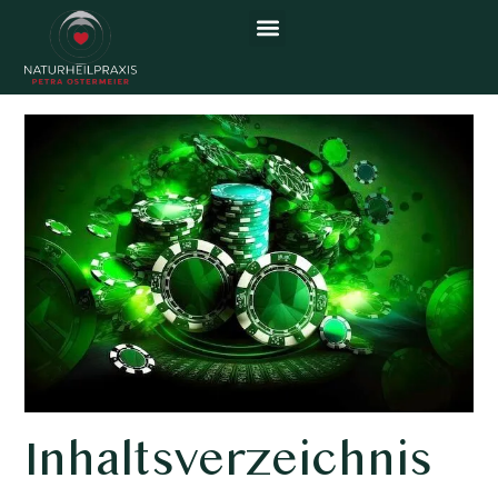
Inhaltsverzeichnis