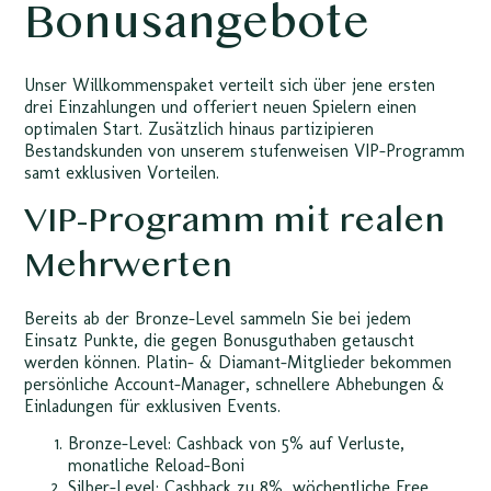
Bonusangebote
Unser Willkommenspaket verteilt sich über jene ersten
drei Einzahlungen und offeriert neuen Spielern einen
optimalen Start. Zusätzlich hinaus partizipieren
Bestandskunden von unserem stufenweisen VIP-Programm
samt exklusiven Vorteilen.
VIP-Programm mit realen
Mehrwerten
Bereits ab der Bronze-Level sammeln Sie bei jedem
Einsatz Punkte, die gegen Bonusguthaben getauscht
werden können. Platin- & Diamant-Mitglieder bekommen
persönliche Account-Manager, schnellere Abhebungen &
Einladungen für exklusiven Events.
Bronze-Level: Cashback von 5% auf Verluste,
monatliche Reload-Boni
Silber-Level: Cashback zu 8%, wöchentliche Free