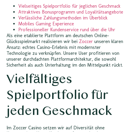
Vielseitiges Spielportfolio für jeglichen Geschmack
Attraktives Bonusprogramm und Loyalitätsangebote
Verlässliche Zahlungsmethoden im Überblick
Mobiles Gaming Experience
Professioneller Kundenservice rund über die Uhr
Als eine etablierte Plattform am deutschen Online-
Glücksspielmarkt realisieren wir bei
Zoccer
unseren klaren
Ansatz: echtes Casino-Erlebnis mit modernster
Technologie zu verknüpfen. Unsere User profitieren von
unserer durchdachten Plattformarchitektur, die sowohl
Sicherheit als auch Unterhaltung im den Mittelpunkt rückt.
Vielfältiges
Spielportfolio für
jeden Geschmack
Im Zoccer Casino setzen wir auf Diversität ohne