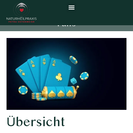
erstklassigem Niveau für
anspruchsvolle Glücksspiel-
Fans
Übersicht