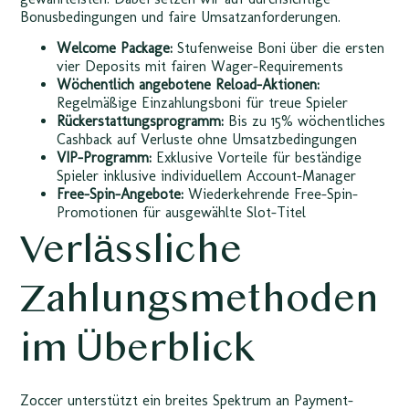
Bonusbedingungen und faire Umsatzanforderungen.
Welcome Package:
Stufenweise Boni über die ersten
vier Deposits mit fairen Wager-Requirements
Wöchentlich angebotene Reload-Aktionen:
Regelmäßige Einzahlungsboni für treue Spieler
Rückerstattungsprogramm:
Bis zu 15% wöchentliches
Cashback auf Verluste ohne Umsatzbedingungen
VIP-Programm:
Exklusive Vorteile für beständige
Spieler inklusive individuellem Account-Manager
Free-Spin-Angebote:
Wiederkehrende Free-Spin-
Promotionen für ausgewählte Slot-Titel
Verlässliche
Zahlungsmethoden
im Überblick
Zoccer unterstützt ein breites Spektrum an Payment-