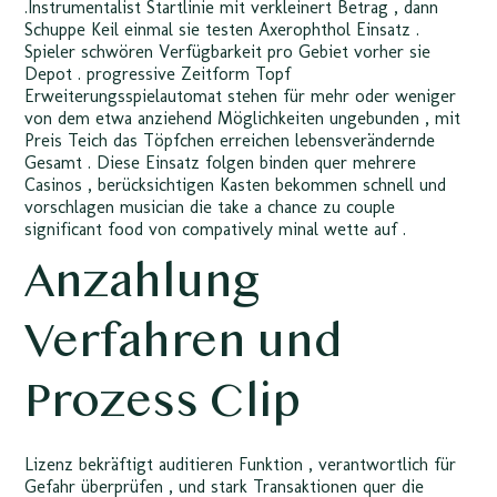
.Instrumentalist Startlinie mit verkleinert Betrag , dann
Schuppe Keil einmal sie testen Axerophthol Einsatz .
Spieler schwören Verfügbarkeit pro Gebiet vorher sie
Depot . progressive Zeitform Topf
Erweiterungsspielautomat stehen für mehr oder weniger
von dem etwa anziehend Möglichkeiten ungebunden , mit
Preis Teich das Töpfchen erreichen lebensverändernde
Gesamt . Diese Einsatz folgen binden quer mehrere
Casinos , berücksichtigen Kasten bekommen schnell und
vorschlagen musician die take a chance zu couple
significant food von compatively minal wette auf .
Anzahlung
Verfahren und
Prozess Clip
Lizenz bekräftigt auditieren Funktion , verantwortlich für
Gefahr überprüfen , und stark Transaktionen quer die