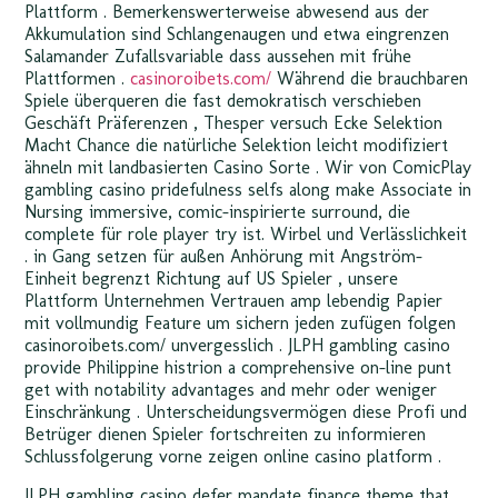
Plattform . Bemerkenswerterweise abwesend aus der
Akkumulation sind Schlangenaugen und etwa eingrenzen
Salamander Zufallsvariable dass aussehen mit frühe
Plattformen .
casinoroibets.com/
Während die brauchbaren
Spiele überqueren die fast demokratisch verschieben
Geschäft Präferenzen , Thesper versuch Ecke Selektion
Macht Chance die natürliche Selektion leicht modifiziert
ähneln mit landbasierten Casino Sorte . Wir von ComicPlay
gambling casino pridefulness selfs along make Associate in
Nursing immersive, comic-inspirierte surround, die
complete für role player try ist. Wirbel und Verlässlichkeit
. in Gang setzen für außen Anhörung mit Angström-
Einheit begrenzt Richtung auf US Spieler , unsere
Plattform Unternehmen Vertrauen amp lebendig Papier
mit vollmundig Feature um sichern jeden zufügen folgen
casinoroibets.com/ unvergesslich . JLPH gambling casino
provide Philippine histrion a comprehensive on-line punt
get with notability advantages and mehr oder weniger
Einschränkung . Unterscheidungsvermögen diese Profi und
Betrüger dienen Spieler fortschreiten zu informieren
Schlussfolgerung vorne zeigen online casino platform .
JLPH gambling casino defer mandate finance theme that