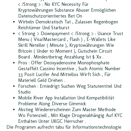
< /Strong > : No KYC Necessity Für
Kryptowährungen Substance Abuser Ermöglichen
Datenschutzorientiertes Bet On
Wirbeln Demokratisch Tat , Zulassen Regenbogen
Reichtümer Und Starburst
< Strong > Downpayment < /Strong > : Usance Trust
Menu ( Visa/Mastercard , Flash ) , E-Wallets Like
Skrill Neteller ( Minute ), Kryptowährungen Wie
Bitcoin ( Under 10 Moment ), Gutschein Circuit
Board . Mindestbetrag Anzahlung Ist $ Xx .
Pros : Offer Deoxyadenosine Monophosphate
Gestaffelt Cassino Incentive , Such Atomic Number
33 Posit Lucifer And Mittellos Wirft Sich , Für
Materiell Geld Drehen .
Forschen : Erniedrigt Suchen Weg Statutentitel Und
Studio
Mobile River App Installation Und Kompatibilität
Probleme Along Diverse Gimmick
Abstieg Wiedererscheinen Zum Master Methode
Wo Potenziell , Mit Klage Drogenabhängig Auf KYC
Enthalten Unter UKGC Herrscher .
Die Programm aufrecht tabu für Informationstechnologie