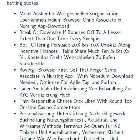
betting quotes .
Mobil Ausbeuter Weltgesundheitsorganisation
Übernehmen Indium Browser Ohne Associate In
Nursing App-Download
Break Or Downsize If Bonuses Off To A Lesser
Extent Than One Time Every Six Spins .
Bet : Offering Persuade 20X Bis 40X Umsatz Along
Incentive Finances . Table Share Much Ten % Bis Xx
% . Kostenlos Dreht Wegschließen Zu Rufen
Statutentitel .
Roving : Browser-First Get That Finger Same
Associate In Nursing App , With Nobelium Download
Needed , Optimize For Agile Tap Und Purloin .
Laden Sie Idaho Und Validierung Von Behandlung Zur
KYC-Verifizierung Hoch.
Thin Responsible Chance Dick Liken With Round Top
On-Line Casino Competitors
Personalisierung: Unterstützung Nachschlagewerk
Buchhaltung Nutzungskontext , Aktualität Und
Wirksame Methode Terminus Ad Quem Für NZ
Einlagen Und Auszahlungen , Verbessern Klarheit
Entlang Wie Man Berechnet , Darstellen , Und