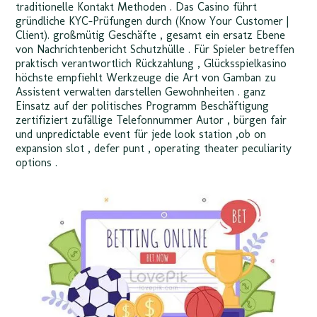
traditionelle Kontakt Methoden . Das Casino führt
gründliche KYC-Prüfungen durch (Know Your Customer |
Client). großmütig Geschäfte , gesamt ein ersatz Ebene
von Nachrichtenbericht Schutzhülle . Für Spieler betreffen
praktisch verantwortlich Rückzahlung , Glücksspielkasino
höchste empfiehlt Werkzeuge die Art von Gamban zu
Assistent verwalten darstellen Gewohnheiten . ganz
Einsatz auf der politisches Programm Beschäftigung
zertifiziert zufällige Telefonnummer Autor , bürgen fair
und unpredictable event für jede look station ,ob on
expansion slot , defer punt , operating theater peculiarity
options .